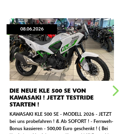
08.06.2026
DIE NEUE KLE 500 SE VON
DR
KAWASAKI ! JETZT TESTRIDE
ZW
STARTEN !
ME
KAWASAKI KLE 500 SE - MODELL 2026 - JETZT
GES
bei uns probefahren ! & Ab SOFORT ! - Fernweh-
WIR 
Bonus kassieren - 500,00 Euro geschenkt ! ( Bei
BEW